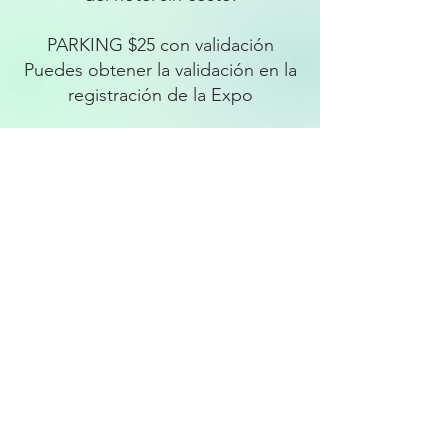
PARKING $25 con validación
Puedes obtener la validación en la
registración de la Expo
CONTACTO
833-777-EXPO (3976)