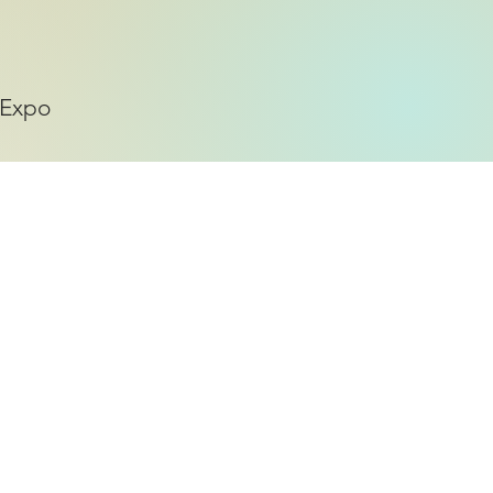
.
 Expo