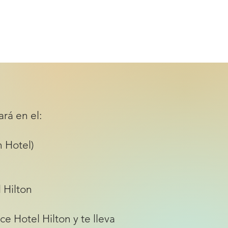
rá en el:
 Hotel)
 Hilton
e Hotel Hilton y te lleva