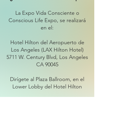
La Expo Vida Consciente o
Conscious Life Expo, se realizará
en el:
Hotel Hilton del Aeropuerto de
Los Angeles (LAX Hilton Hotel)
5711 W. Century Blvd, Los Angeles
CA 90045
Dirígete al Plaza Ballroom, en el
Lower Lobby del Hotel Hilton
Si llegas en avión, desde el
aeropuerto puedes tomarte el
shuttle que dice Hotel Hilton y te
lleva directamente hasta la puerta
del hotel sin costo.