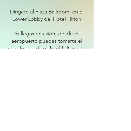
Dirígete al Plaza Ballroom, en el
Lower Lobby del Hotel Hilton
Si llegas en avión, desde el
aeropuerto puedes tomarte el
shuttle que dice Hotel Hilton y te
lleva directamente hasta la puerta
del hotel sin costo.
PARKING $25 con validación
Puedes obtener la validación en la
registración de la Expo