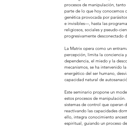
procesos de manipulación, tanto 
parte de lo que hoy conocemos co
genética provocada por parásitos
e invisibles—, hasta las program
religiosos, sociales y pseudo-cien
progresivamente desconectado de 
La Matrix opera como un entrama
percepción, limita la conciencia 
dependencia, el miedo y la descon
mecanismos, se ha intervenido la
energético del ser humano, desviá
capacidad natural de autosanació
Este seminario propone un modelo
estos procesos de manipulación. E
sistemas de control que operan de
reactivando las capacidades dorm
ello, integra conocimiento ancest
espiritual, guiando un proceso de