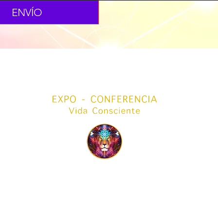
ENVÍO
Expo Vida Consciente - Celebra el Portal del León
cidad
|
Política de Reembolso
|
Política de Cumplimiento
|
Términos y Condi